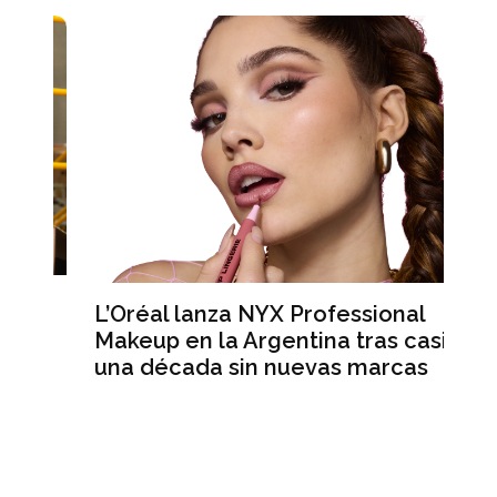
L’Oréal lanza NYX Professional
An
n
Makeup en la Argentina tras casi
me
una década sin nuevas marcas
ré
hi