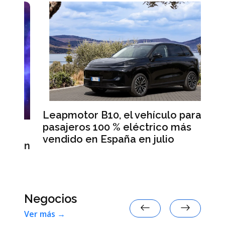
Leapmotor B10, el vehículo para
B
pasajeros 100 % eléctrico más
Da
vendido en España en julio
la
 en
Negocios
Ver más →