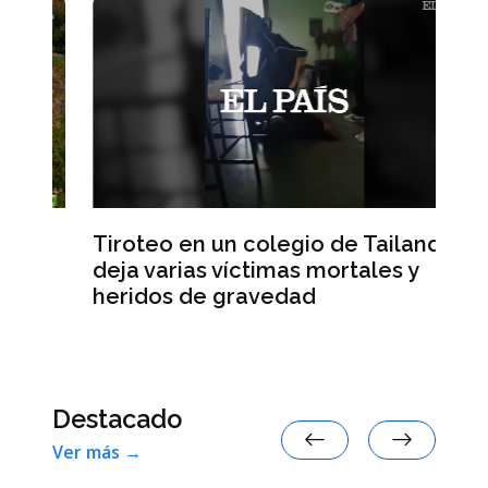
Tiroteo en un colegio de Tailandia
ra
La
deja varias víctimas mortales y
ah
heridos de gravedad
Destacado
Ver más →