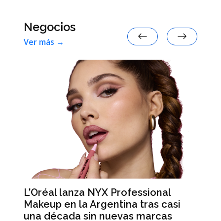
Negocios
Ver más →
L’Oréal lanza NYX Professional
An
n
Makeup en la Argentina tras casi
me
una década sin nuevas marcas
ré