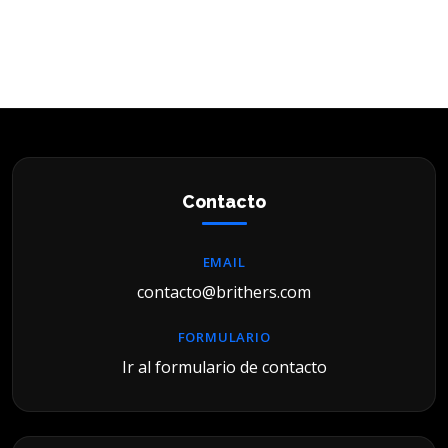
hi
Contacto
EMAIL
contacto@brithers.com
FORMULARIO
Ir al formulario de contacto