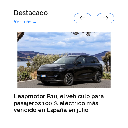
Destacado
Ver más →
Leapmotor B10, el vehículo para
BM
pasajeros 100 % eléctrico más
Da
vendido en España en julio
la
 en