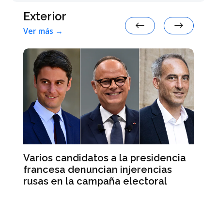
Exterior
Ver más →
Varios candidatos a la presidencia
El
francesa denuncian injerencias
re
d
rusas en la campaña electoral
su
e