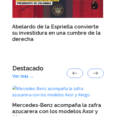
nvierte
Abelardo de la Espriella jura ante
e de la
los congresistas pero da su primer
discurso a los militares
Destacado
Ver más →
a zafra
Axor y