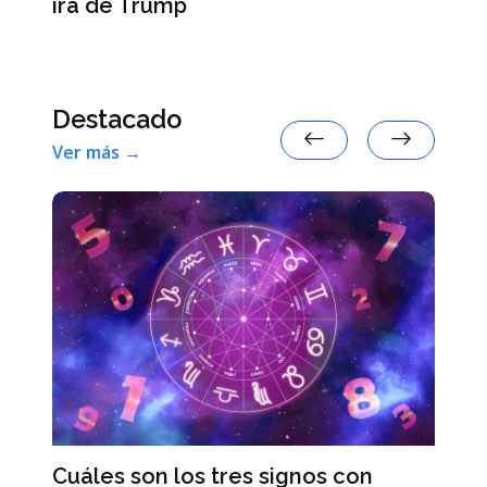
ira de Trump
Destacado
Ver más →
ra
Le
y
pa
Cuáles son los tres signos con