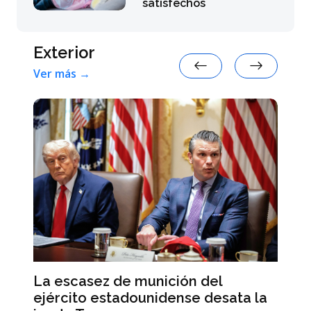
satisfechos
Exterior
Ver más →
Co
La escasez de munición del
en
ejército estadounidense desata la