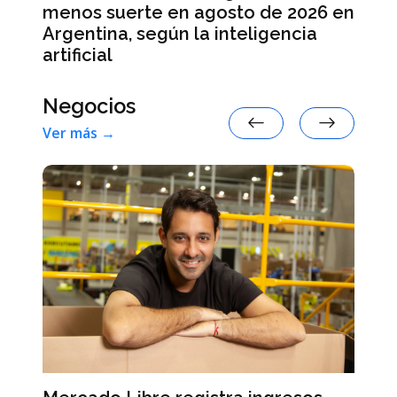
ve
menos suerte en agosto de 2026 en
Argentina, según la inteligencia
artificial
Negocios
Ver más →
el