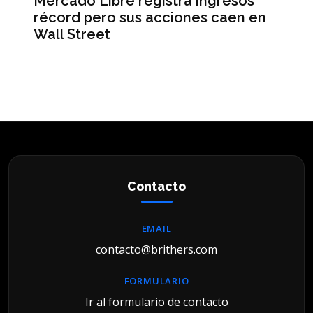
Mercado Libre registra ingresos
L’
récord pero sus acciones caen en
Ma
Wall Street
un
Contacto
EMAIL
contacto@brithers.com
FORMULARIO
Ir al formulario de contacto