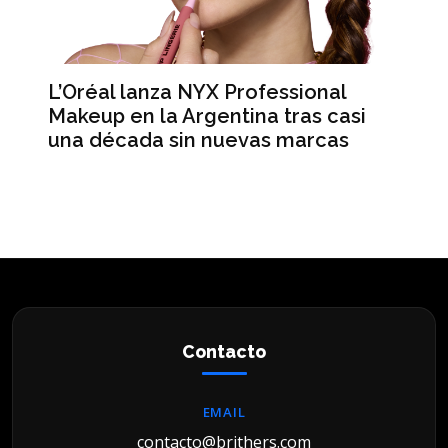
L’Oréal lanza NYX Professional
An
n
Makeup en la Argentina tras casi
me
una década sin nuevas marcas
ré
hi
Contacto
EMAIL
contacto@brithers.com