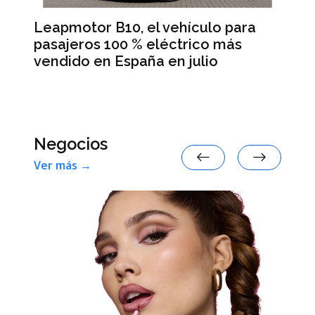
Leapmotor B10, el vehículo para
BM
pasajeros 100 % eléctrico más
Da
vendido en España en julio
la
 en
Negocios
Ver más →