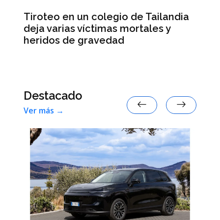
Tiroteo en un colegio de Tailandia
ra
La
deja varias víctimas mortales y
ah
heridos de gravedad
Destacado
Ver más →