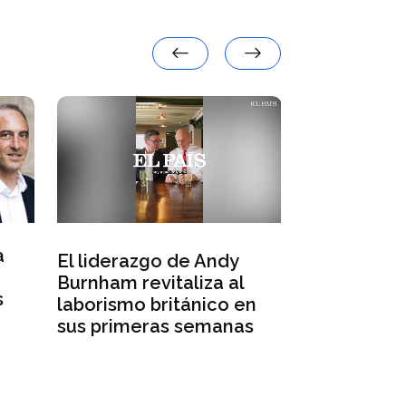
a
El liderazgo de Andy
Irán insist
Burnham revitaliza al
el control 
s
laborismo británico en
de Ormuz a
sus primeras semanas
amenazas 