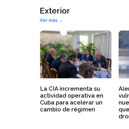
Exterior
Ver más →
 colegio de
Ale
La CIA incrementa su
 varias
vul
actividad operativa en
ales y
nue
Cuba para acelerar un
ravedad
que
cambio de régimen
dro