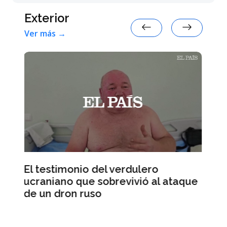
Exterior
Ver más →
o
al ataque
Abdul El-Sayed lidera el escrutini
en las primarias demócratas al
Senado por Míchigan