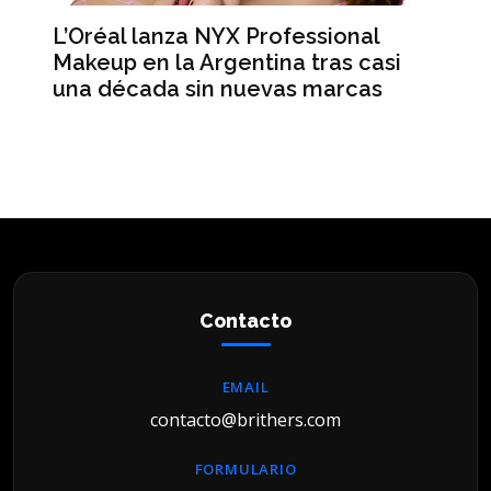
essional
Anna Sbuttoni: "Tuvimos cuat
 tras casi
meses consecutivos de tráfic
s marcas
récord y publicamos menos
historias"
Contacto
EMAIL
contacto@brithers.com
FORMULARIO