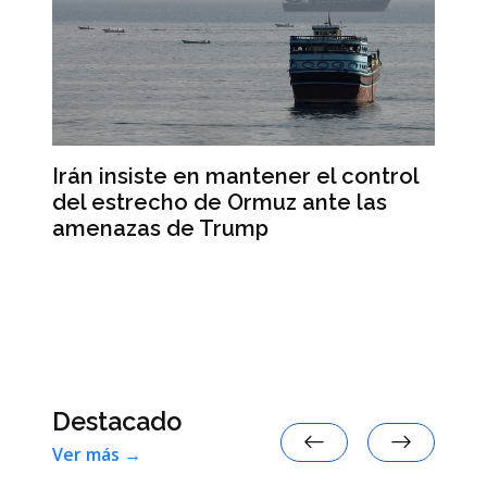
n
Irán insiste en mantener el control
Is
del estrecho de Ormuz ante las
de
amenazas de Trump
pa
Destacado
Ver más →