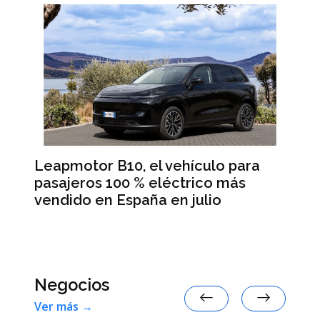
Leapmotor B10, el vehículo para
BM
pasajeros 100 % eléctrico más
Da
vendido en España en julio
la
 en
Negocios
Ver más →