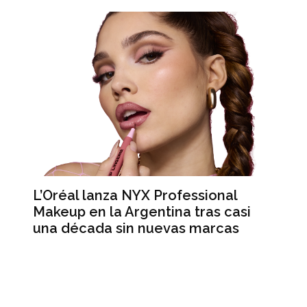
L’Oréal lanza NYX Professional
An
n
Makeup en la Argentina tras casi
me
una década sin nuevas marcas
ré
hi