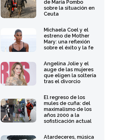
Atardeceres, música
y experiencias: así se
vive la Ibiza más
sensorial este verano
La extraña
reinvención de Drea
de Matteo: de Los
Soprano a OnlyFans y
el activismo político
Por qué comprar
pasta de dientes es
el mejor recuerdo de
viaje que puedes
conseguir
El verano de
Pandora en el lago
de Como: un viaje