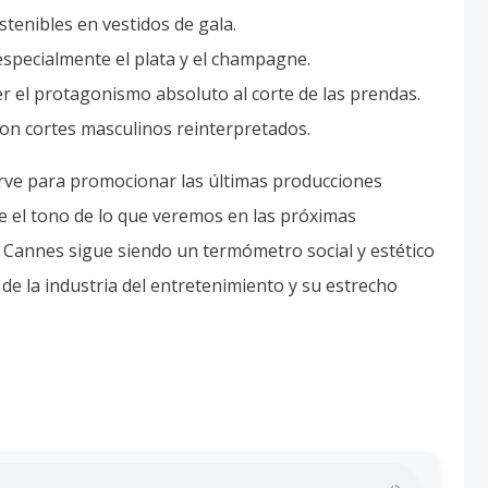
crisis de Ceuta
La escasez de munic
ulsa el debate sobre
del ejército