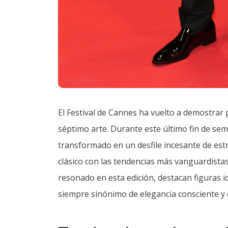
Tendencias y eleganci
La actriz australiana Cate Blanchett capturó
dorada de Hollywood, pero con un giro cont
escénico fuera de la pantalla sigue siendo 
definitivas del festival. Por su parte, la re
encabezada por
Paz Vega
. La intérprete se
estilo que fusionaba la sobriedad con detall
nacional sigue pisando fuerte en las citas i
Isabelle Huppert, siempre dispuesta a desafi
moda. La actriz francesa optó por un conjunt
etiqueta, reafirmando su estatus como un icon
también contó con la presencia de otras figu