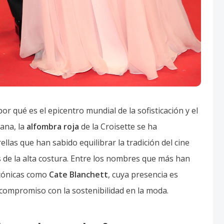
a en la costa francesa
 todas las miradas con un diseño que recordaba la era
emporáneo. Su capacidad para dominar el espacio
inigualable, consolidándose como una de las musas
presentación española estuvo magistralmente
villana, una veterana de este certamen, apostó por un
es arquitectónicos, demostrando que el talento
nternacionales más exigentes.
ar las convenciones, no defraudó a los críticos de
o que desafiaba las normas tradicionales de la
o de estilo intelectual y arriesgado. El fin de semana
ras relevantes que aportaron frescura y diversidad