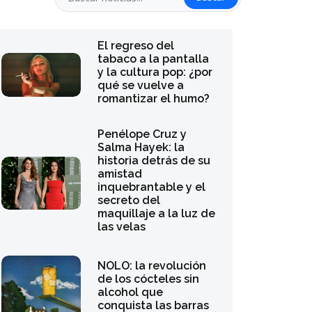
de los cócteles sin
alcohol que
conquista las barras
este verano
De una librería pop-
up a una galería
independiente: qué
ver en Ibiza este
verano, según Sergio
Sancho
Melina Matthews: “La
frase ‘sigue tu sueño
y lo conseguirás’ me
parece bastante
dañina”
La reina Letizia
impacta en el
Atlàntida Mallorca
Film Fest con un