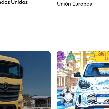
alles de su nuevo
Sesenta años del Fiat
"world car" que revol