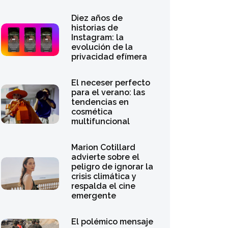
El polémico mensaje
de María Pombo
sobre la situación en
Ceuta
Michaela Coel y el
estreno de Mother
Mary: una reflexión
sobre el éxito y la fe
Angelina Jolie y el
auge de las mujeres
que eligen la soltería
tras el divorcio
El regreso de los
mules de cuña: del
maximalismo de los
años 2000 a la
sofisticación actual