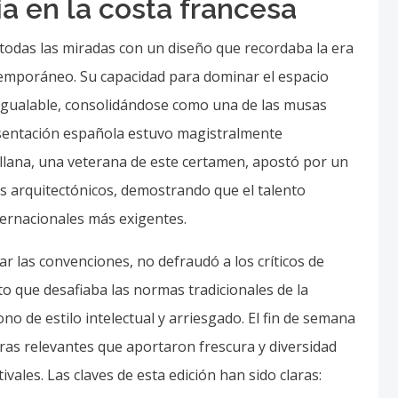
ivales. Las claves de esta edición han sido claras:
stenibles en vestidos de gala.
especialmente el plata y el champagne.
r el protagonismo absoluto al corte de las prendas.
con cortes masculinos reinterpretados.
sirve para promocionar las últimas producciones
e el tono de lo que veremos en las próximas
 Cannes sigue siendo un termómetro social y estético
de la industria del entretenimiento y su estrecho