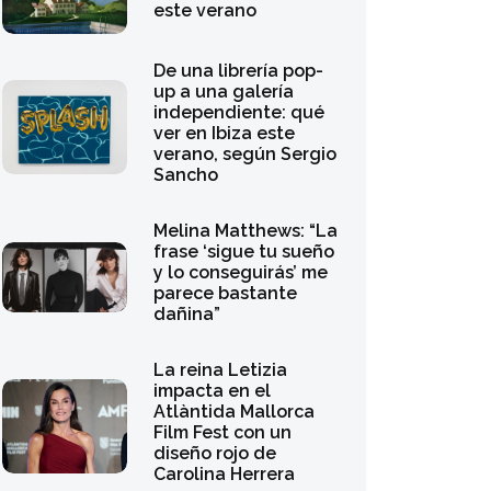
diseño rojo de
Carolina Herrera
Diez años de
historias de
Instagram: la
evolución de la
privacidad efímera
El neceser perfecto
para el verano: las
tendencias en
cosmética
multifuncional
Marion Cotillard
advierte sobre el
peligro de ignorar la
crisis climática y
respalda el cine
emergente