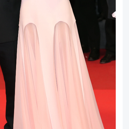
or qué es el epicentro mundial de la sofisticación y el
ana, la
alfombra roja
de la Croisette se ha
llas que han sabido equilibrar la tradición del cine
s de la alta costura. Entre los nombres que más han
icónicas como
Cate Blanchett
, cuya presencia es
compromiso con la sostenibilidad en la moda.