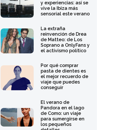
para sumergirse en
los pequeños
detalles
Contra la cretinización
ión
tecnológica en el