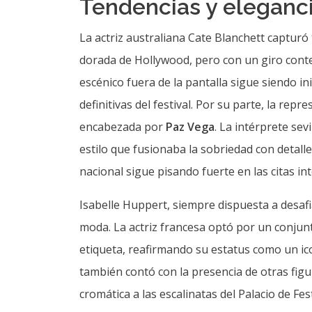
cromática a las escalinatas del Palacio de Fest
Uso de tejidos reciclados y materiales so
Predominio de los colores metalizados, 
Minimalismo en los accesorios para cede
Reivindicación de la sastrería femenina 
Este despliegue de talento y estilo no solo 
cinematográficas, sino que también establec
temporadas de premios. La alfombra roja de
indispensable para comprender la evolución 
vínculo con las grandes casas de moda.
Escuchá la nota