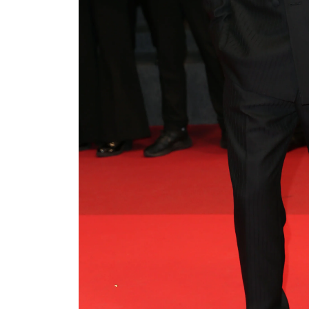
El Festival de Cannes ha vuelto a demostrar p
séptimo arte. Durante este último fin de sem
transformado en un desfile incesante de estre
clásico con las tendencias más vanguardista
resonado en esta edición, destacan figuras 
siempre sinónimo de elegancia consciente y 