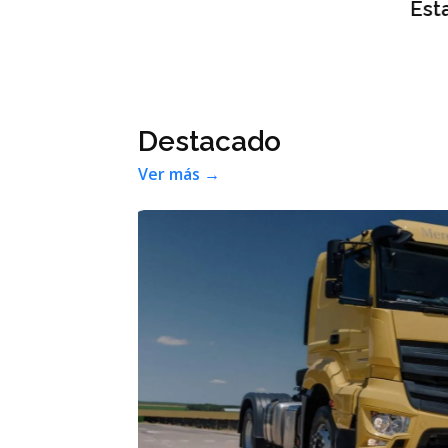
rera con
Smart #2: la marca anticipa det
auto eléctrico
Negocios
Ver más →