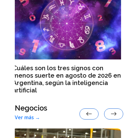
Leapmotor B10, el vehículo pa
pasajeros 100 % eléctrico más
nos con
vendido en España en julio
o de 2026 en
ligencia
Negocios
Ver más →