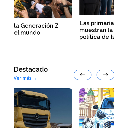
Las primarias demócratas
L
muestran la decreciente influencia
d
política de Israel en Estados Unidos
d
Destacado
Ver más →