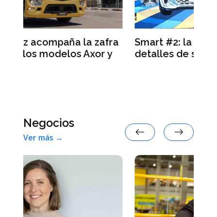
fra
Smart #2: la marca anticipa
S
 y
detalles de su nuevo auto eléctrico
d
r
Negocios
Ver más →