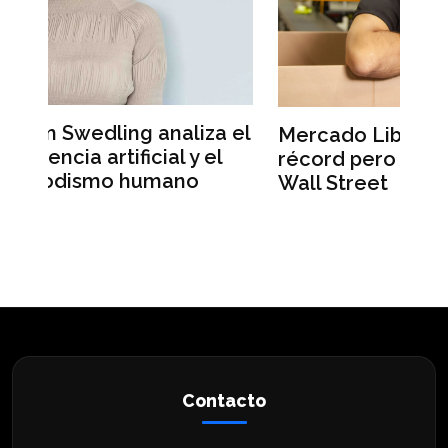
a el
Mercado Libre registra ingresos
L
l
récord pero sus acciones caen en
M
Wall Street
u
Contacto