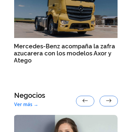
 la zafra
Smart #2: la marca anticipa
s Axor y
detalles de su nuevo auto eléctr
Negocios
Ver más →