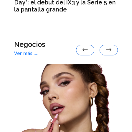
Day": el debut del iX3 y la Serie 5 en
Lo
la pantalla grande
te
de
ar
Negocios
Ver más →