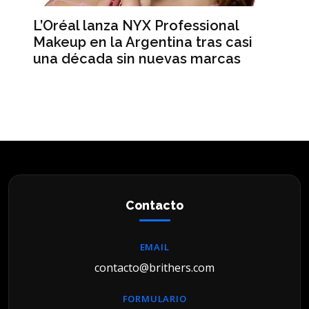
L’Oréal lanza NYX Professional
An
n
Makeup en la Argentina tras casi
me
una década sin nuevas marcas
ré
hi
Contacto
EMAIL
contacto@brithers.com
FORMULARIO