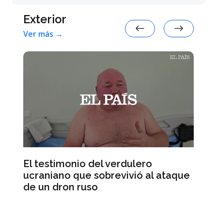
Exterior
Ver más →
El testimonio del verdulero
ucraniano que sobrevivió al ataque
e
Ab
de un dron ruso
de
en
Se