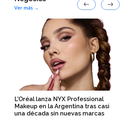
Ver más →
L’Oréal lanza NYX Professional
An
n
Makeup en la Argentina tras casi
me
una década sin nuevas marcas
ré
hi