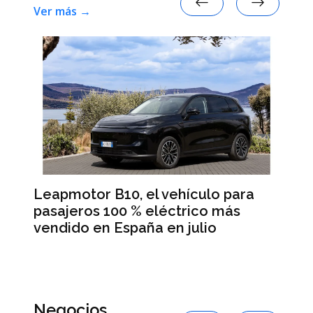
Ver más →
Leapmotor B10, el vehículo para
BM
pasajeros 100 % eléctrico más
Da
vendido en España en julio
la
 en
Negocios