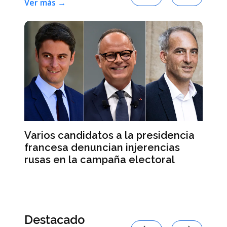
Ver más →
Varios candidatos a la presidencia
El
francesa denuncian injerencias
re
d
rusas en la campaña electoral
su
e
Destacado