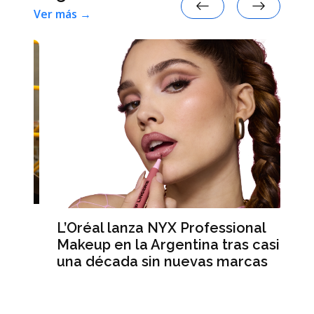
Ver más →
L’Oréal lanza NYX Professional
An
n
Makeup en la Argentina tras casi
me
una década sin nuevas marcas
ré
hi