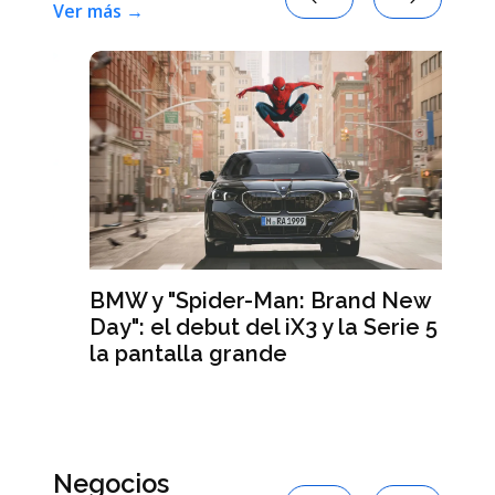
Ver más →
BMW y "Spider-Man: Brand New
Day": el debut del iX3 y la Serie 5 en
Lo
la pantalla grande
te
de
ar
Negocios