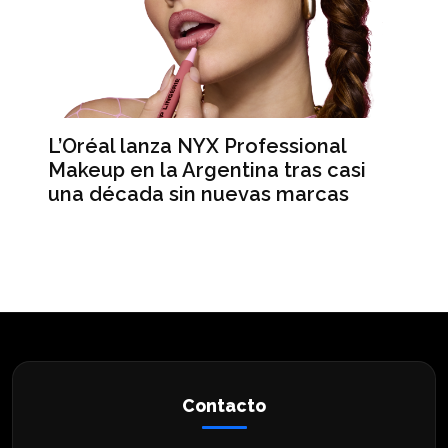
L’Oréal lanza NYX Professional
An
n
Makeup en la Argentina tras casi
me
una década sin nuevas marcas
ré
hi
Contacto