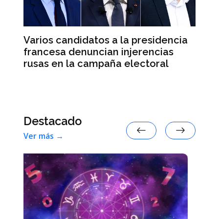
Varios candidatos a la presidencia
El
francesa denuncian injerencias
re
d
rusas en la campaña electoral
su
e
Destacado
Ver más →