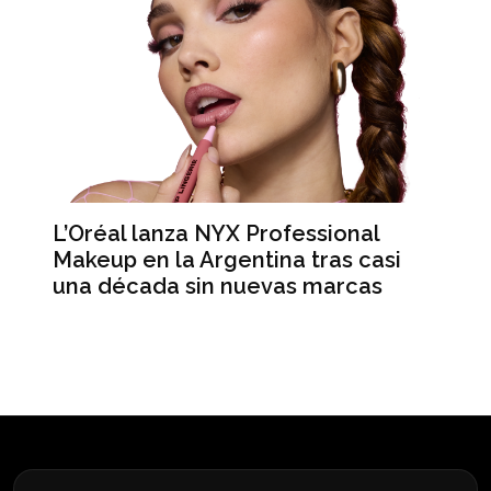
L’Oréal lanza NYX Professional
An
n
Makeup en la Argentina tras casi
me
una década sin nuevas marcas
ré
hi