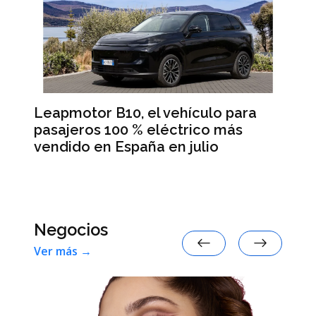
Leapmotor B10, el vehículo para
BM
pasajeros 100 % eléctrico más
Da
vendido en España en julio
la
 en
Negocios
Ver más →