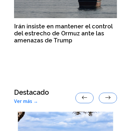
n
Irán insiste en mantener el control
Is
del estrecho de Ormuz ante las
de
amenazas de Trump
pa
Destacado
Ver más →