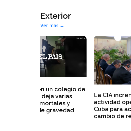
Exterior
Ver más →
 colegio de
Ale
La CIA incrementa su
 varias
vul
actividad operativa en
ales y
nue
Cuba para acelerar un
ravedad
que
cambio de régimen
dro