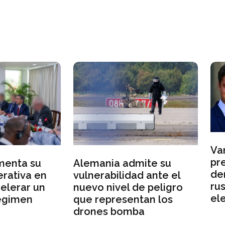
Varios candidatos a l
presidencia francesa
mania admite su
denuncian injerencia
nerabilidad ante el
rusas en la campaña
vo nivel de peligro
electoral
 representan los
nes bomba