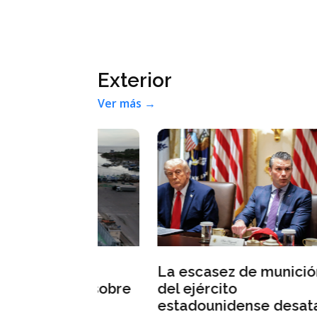
Exterior
Ver más →
Con
Ceuta
La escasez de munición
tec
bate sobre
del ejército
per
e
estadounidense desata