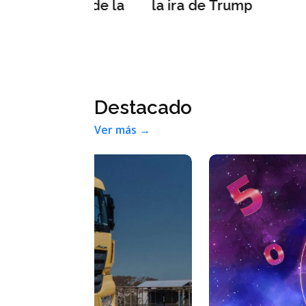
uera de la
la ira de Trump
a
Destacado
Ver más →