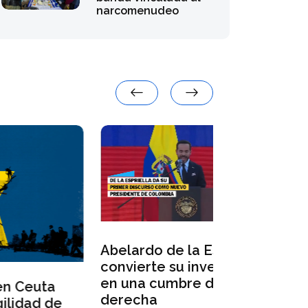
narcomenudeo
Abelardo de la Espriella
Abelardo de
convierte su investidura
jura ante lo
en una cumbre de la
congresista
derecha
primer disc
e