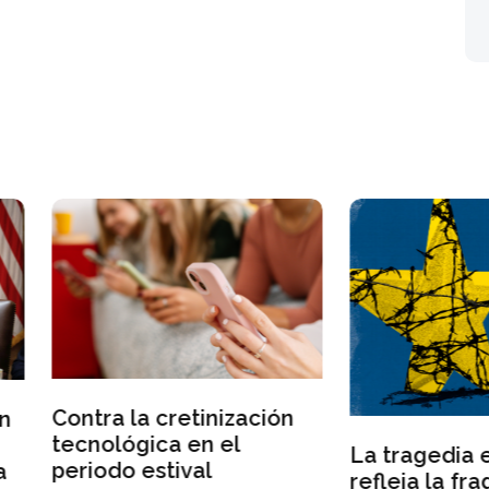
tra la cretinización
nológica en el
La tragedia en Ceuta
iodo estival
refleja la fragilidad d