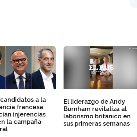
liderazgo de Andy
Irán insiste en mante
nham revitaliza al
el control del estrec
orismo británico en
de Ormuz ante las
 primeras semanas
amenazas de Trump