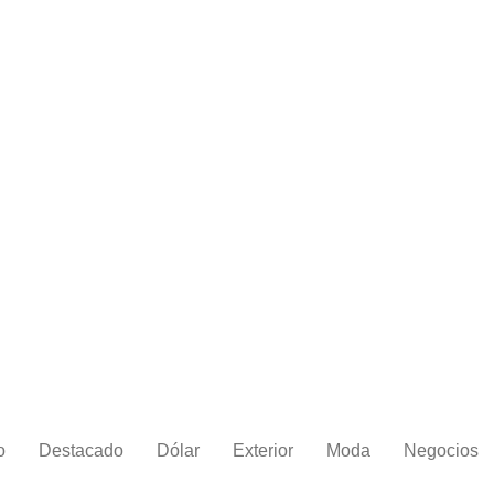
o
Destacado
Dólar
Exterior
Moda
Negocios
08/05/2026 00:20
 Audi revive al
or de récords de
rdia de Audi