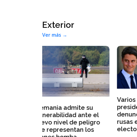
Exterior
Ver más →
Varios candidatos a la
El 
presidencia francesa
ite su
Bur
denuncian injerencias
d ante el
lab
rusas en la campaña
e peligro
sus
electoral
tan los
a