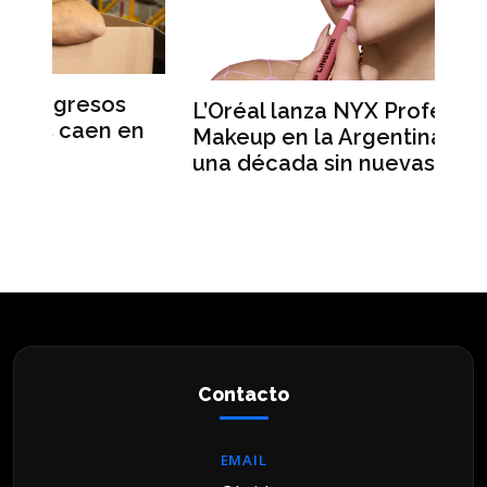
L’Oréal lanza NYX Professional
A
en
Makeup en la Argentina tras casi
m
una década sin nuevas marcas
r
h
Contacto
EMAIL