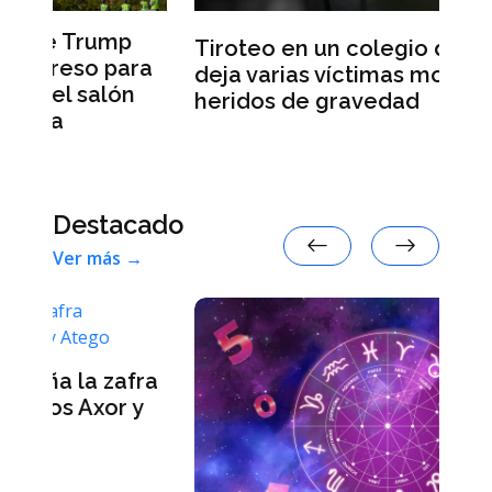
Tiroteo en un colegio de Tailandia
ra
L
deja varias víctimas mortales y
n
a
heridos de gravedad
Destacado
Ver más →
fra
L
y
p
v