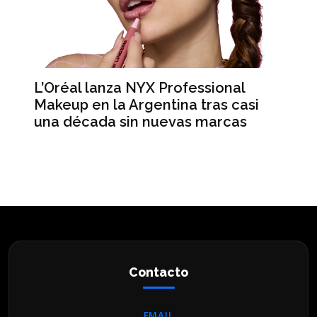
L’Oréal lanza NYX Professional
An
n
Makeup en la Argentina tras casi
me
una década sin nuevas marcas
ré
hi
Contacto
EMAIL