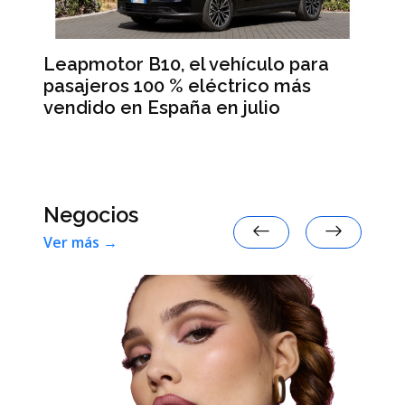
Leapmotor B10, el vehículo para
BM
pasajeros 100 % eléctrico más
Da
vendido en España en julio
la
 en
Negocios
Ver más →