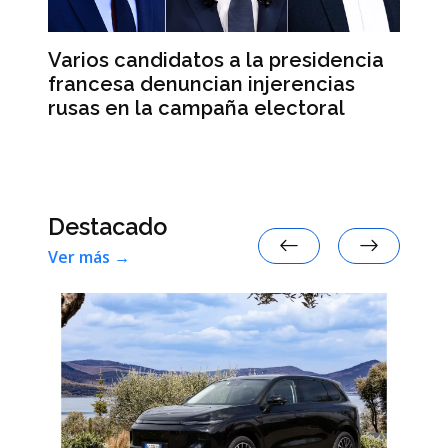
Varios candidatos a la presidencia
El
francesa denuncian injerencias
re
d
rusas en la campaña electoral
su
e
Destacado
Ver más →