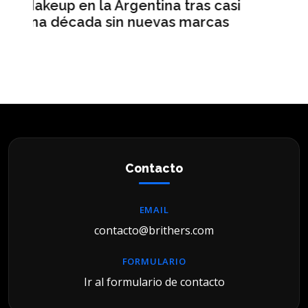
as casi
meses consecutivos de tráfico
arcas
récord y publicamos menos
historias"
Contacto
EMAIL
contacto@brithers.com
FORMULARIO
Ir al formulario de contacto