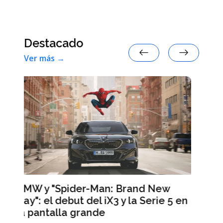
Destacado
Ver más →
d New
Serie 5 en
Los tres signos del zodíaco que
tendrán mayor fortuna en agosto