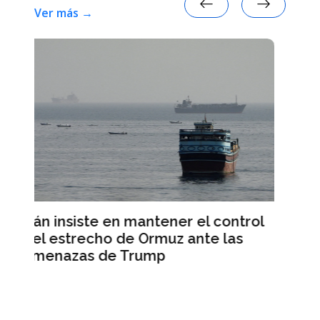
Ver más →
l control
Israel anuncia la primera orden d
e las
desalojo en Líbano tras el pacto 
paz