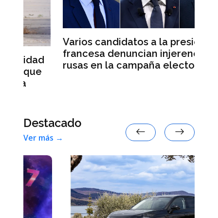
Varios candidatos a la presidencia
E
francesa denuncian injerencias
re
ad
rusas en la campaña electoral
s
e
Destacado
Ver más →