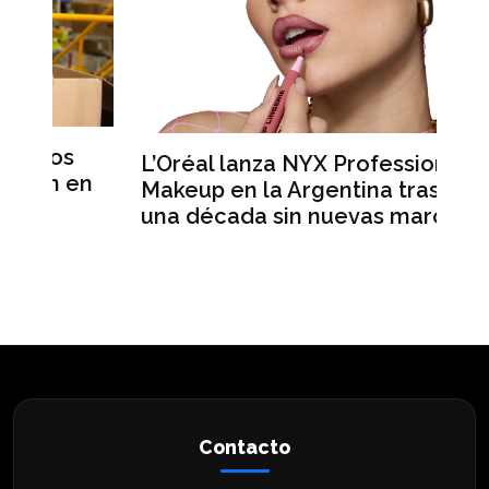
L’Oréal lanza NYX Professional
A
n
Makeup en la Argentina tras casi
m
una década sin nuevas marcas
r
hi
Contacto