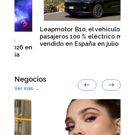
Leapmotor B10, el vehículo para
B
pasajeros 100 % eléctrico más
Da
vendido en España en julio
l
 en
Negocios
Ver más →