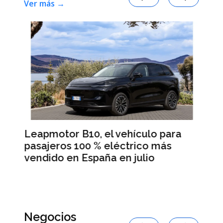
Ver más →
Leapmotor B10, el vehículo para
BM
pasajeros 100 % eléctrico más
Da
vendido en España en julio
la
 en
Negocios