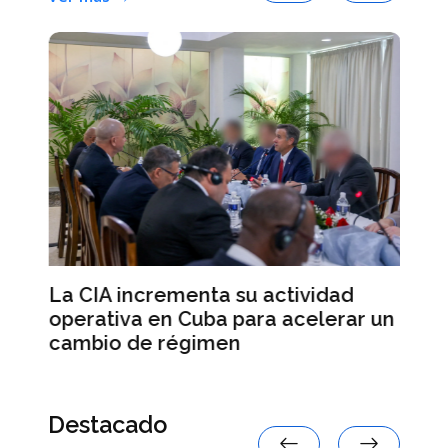
a
Al
La CIA incrementa su actividad
an
operativa en Cuba para acelerar un
re
cambio de régimen
Destacado