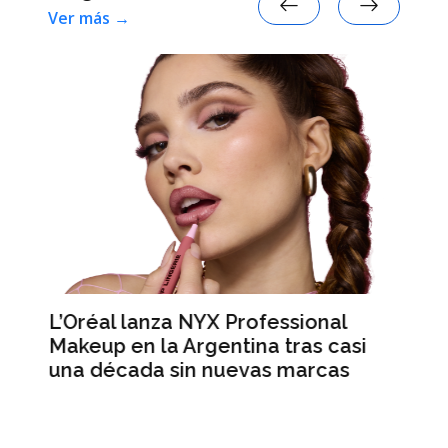
Ver más →
L’Oréal lanza NYX Professional
An
n
Makeup en la Argentina tras casi
me
una década sin nuevas marcas
ré
hi