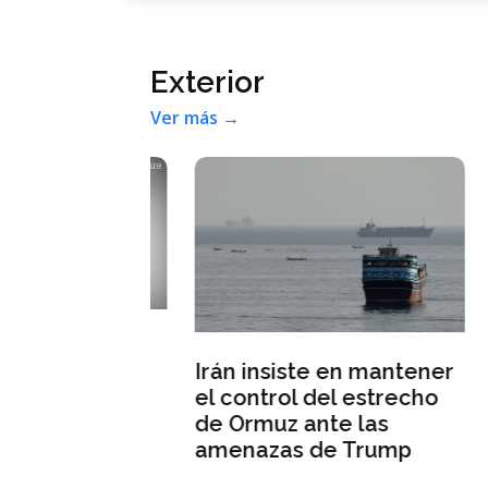
Exterior
Ver más →
de Andy
Irán insiste en mantener
Isr
aliza al
el control del estrecho
ord
tánico en
de Ormuz ante las
Líb
 semanas
amenazas de Trump
paz