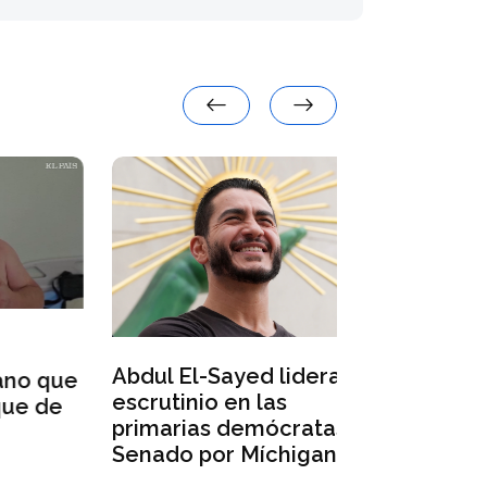
Ataques ru
Abdul El-Sayed lidera el
 que
misiles y d
escrutinio en las
de
menos 17 m
primarias demócratas al
región de 
Senado por Míchigan