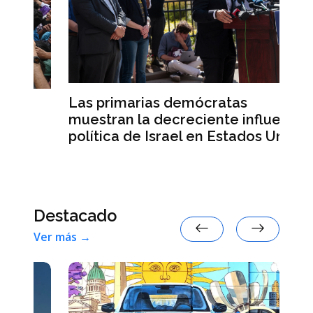
Las primarias demócratas
La
muestran la decreciente influencia
de
política de Israel en Estados Unidos
de
E
Destacado
Ver más →