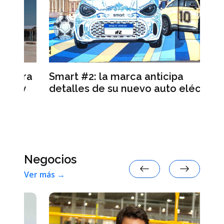
ra
Smart #2: la marca anticipa
Se
y
detalles de su nuevo auto eléctrico
de
re
Negocios
Ver más →