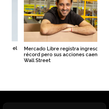
el
Mercado Libre registra ingresos
L’
récord pero sus acciones caen en
Ma
Wall Street
un