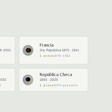
Francia
46-2001
3ra. República 1870 - 1941
1 pieza
1870–1941
República Checa
 2022
1993 - 2025
2
1 pieza
1993–presente