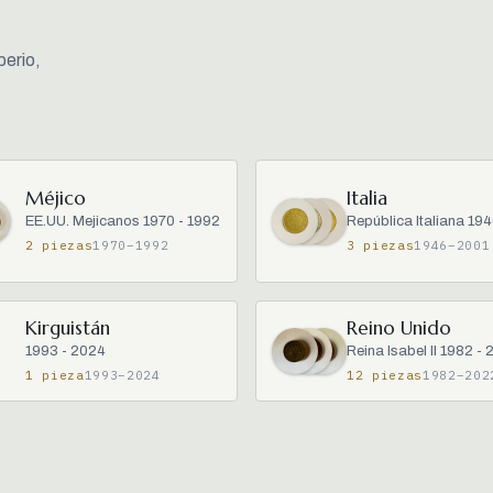
perio,
Méjico
Italia
EE.UU. Mejicanos 1970 - 1992
República Italiana 19
2 piezas
1970–1992
3 piezas
1946–2001
Kirguistán
Reino Unido
1993 - 2024
Reina Isabel II 1982 -
1 pieza
1993–2024
12 piezas
1982–202