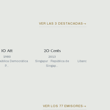
VER LAS 3 DESTACADAS
→
10 Att
20 Cents
50 Livres
1980
2013
1996
pública Democrática
Singapur · República de
Líbano · República Lib
P…
Singap…
19…
VER LOS 77 EMISORES
→