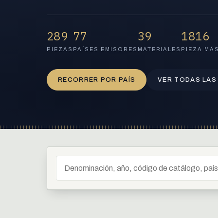
289
77
39
1816
PIEZAS
PAÍSES EMISORES
MATERIALES
PIEZA MÁ
RECORRER POR PAÍS
VER TODAS LAS
Buscar en el catálogo