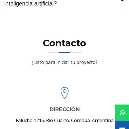
y necesidades específicas, para que tu empresa tenga
inteligencia artificial?
un asistente único.
Porque somos una empresa argentina con experiencia
en desarrollo de software e inteligencia artificial para
negocios. Ofrecemos soluciones a medida, soporte
cercano y acompañamiento en cada etapa del proyecto.
Contacto
¿Listo para iniciar tu proyecto?
DIRECCIÓN
Falucho 1215. Rio Cuarto. Córdoba. Argentina