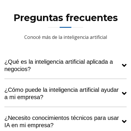
Preguntas frecuentes
Conocé más de la inteligencia artificial
¿Qué es la inteligencia artificial aplicada a
negocios?
La inteligencia artificial aplicada a negocios consiste en
usar algoritmos y modelos de IA para automatizar
¿Cómo puede la inteligencia artificial ayudar
procesos, analizar datos y mejorar la toma de
a mi empresa?
decisiones en empresas de cualquier tamaño.
La IA puede ayudarte a ahorrar tiempo y costos al
automatizar tareas repetitivas, mejorar la atención al
¿Necesito conocimientos técnicos para usar
cliente con chatbots, generar reportes inteligentes y
IA en mi empresa?
ofrecer análisis predictivo para tomar mejores