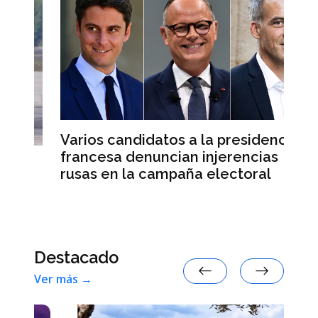
Varios candidatos a la presidencia
El
francesa denuncian injerencias
re
d
rusas en la campaña electoral
su
e
Destacado
Ver más →