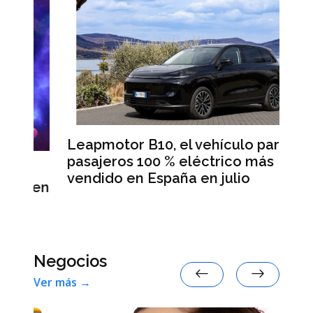
Leapmotor B10, el vehículo para
BM
pasajeros 100 % eléctrico más
Da
vendido en España en julio
la
 en
Negocios
Ver más →