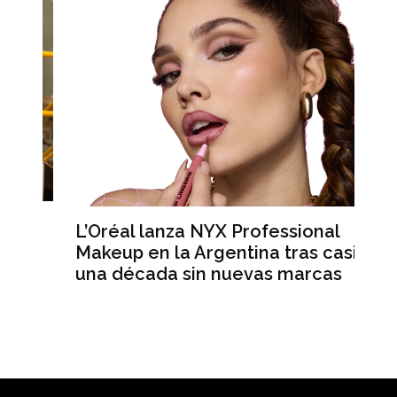
L’Oréal lanza NYX Professional
An
n
Makeup en la Argentina tras casi
me
una década sin nuevas marcas
ré
hi