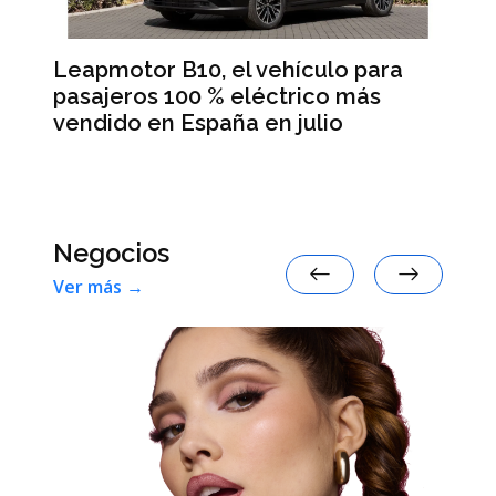
Leapmotor B10, el vehículo para
BM
pasajeros 100 % eléctrico más
Da
vendido en España en julio
la
 en
Negocios
Ver más →