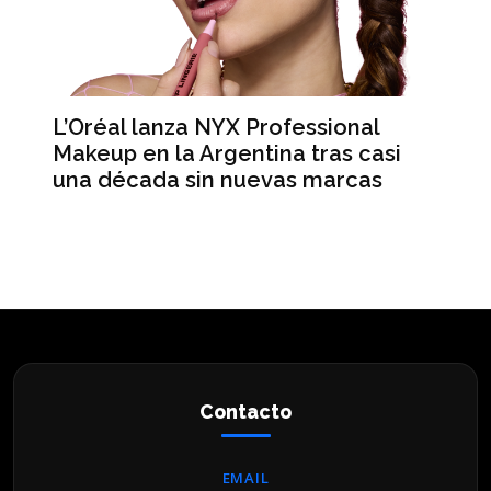
L’Oréal lanza NYX Professional
An
n
Makeup en la Argentina tras casi
me
una década sin nuevas marcas
ré
hi
Contacto
EMAIL