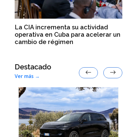
a
Al
La CIA incrementa su actividad
an
operativa en Cuba para acelerar un
re
cambio de régimen
Destacado
Ver más →