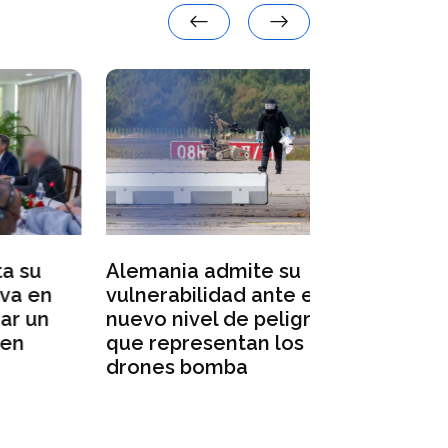
Varios cand
presidenci
Alemania admite su
denuncian 
vulnerabilidad ante el
n
rusas en l
nuevo nivel de peligro
n
electoral
que representan los
drones bomba