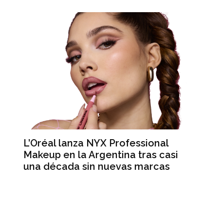
L’Oréal lanza NYX Professional
An
n
Makeup en la Argentina tras casi
me
una década sin nuevas marcas
ré
hi