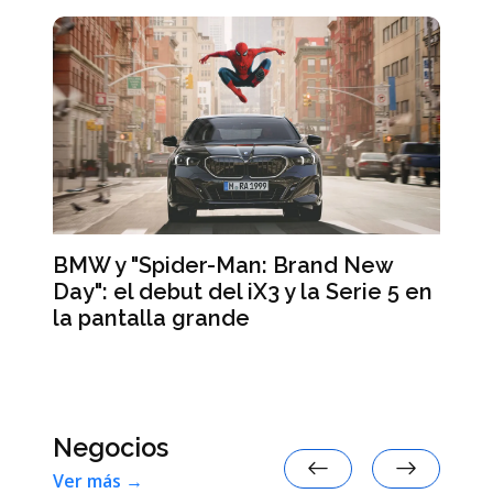
BMW y "Spider-Man: Brand New
Day": el debut del iX3 y la Serie 5 en
Lo
la pantalla grande
te
de
ar
Negocios
Ver más →