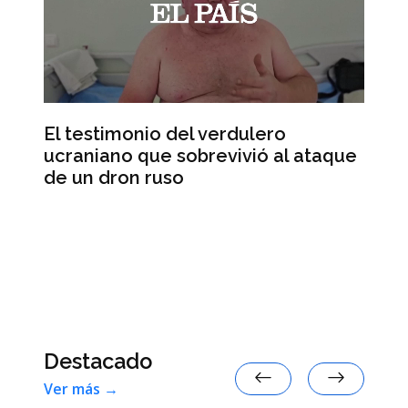
El testimonio del verdulero
ucraniano que sobrevivió al ataque
e
Ab
de un dron ruso
de
en
Se
Destacado
Ver más →