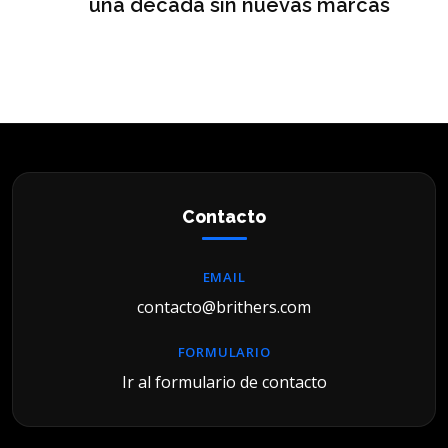
una década sin nuevas marcas
ré
hi
Contacto
EMAIL
contacto@brithers.com
FORMULARIO
Ir al formulario de contacto