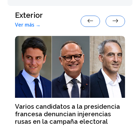
Exterior
Ver más →
Varios candidatos a la presidencia
El
francesa denuncian injerencias
re
d
rusas en la campaña electoral
su
e