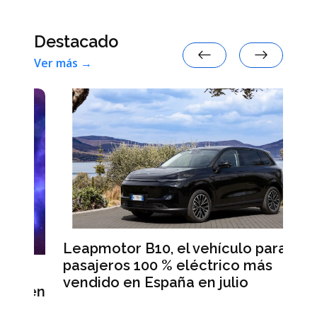
Destacado
Ver más →
Leapmotor B10, el vehículo para
BM
pasajeros 100 % eléctrico más
Da
vendido en España en julio
la
 en