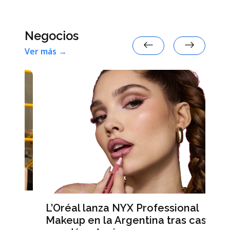
Negocios
Ver más →
L’Oréal lanza NYX Professional
An
n
Makeup en la Argentina tras casi
me