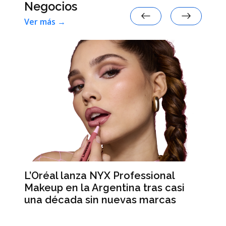
Negocios
Ver más →
L’Oréal lanza NYX Professional
An
n
Makeup en la Argentina tras casi
me
una década sin nuevas marcas
ré
hi