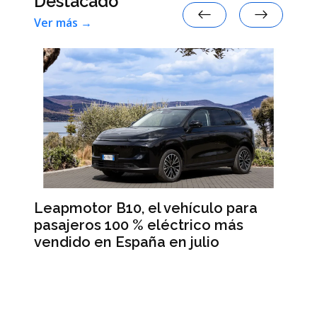
Destacado
Ver más →
Leapmotor B10, el vehículo para
BM
pasajeros 100 % eléctrico más
Da
vendido en España en julio
la
 en