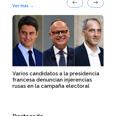
Ver más →
Varios candidatos a la presidencia
El
francesa denuncian injerencias
re
d
rusas en la campaña electoral
su
e