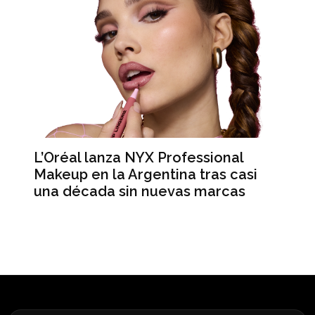
L’Oréal lanza NYX Professional
An
n
Makeup en la Argentina tras casi
me
una década sin nuevas marcas
ré
hi