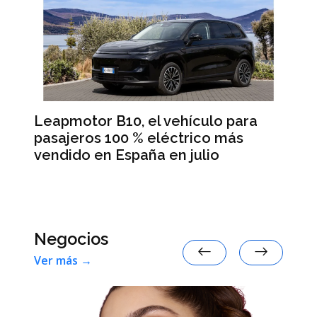
Leapmotor B10, el vehículo para
BM
pasajeros 100 % eléctrico más
Da
vendido en España en julio
la
 en
Negocios
Ver más →