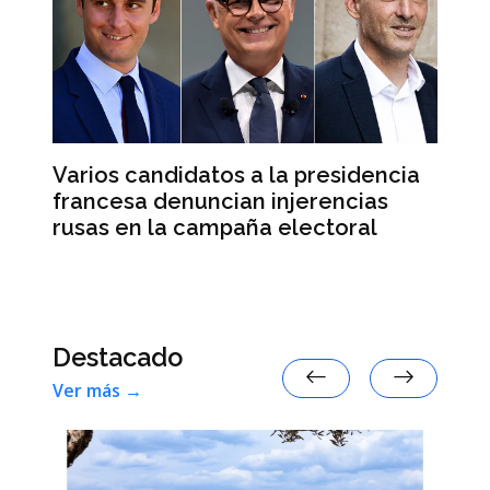
Varios candidatos a la presidencia
El
francesa denuncian injerencias
re
d
rusas en la campaña electoral
su
e
Destacado
Ver más →