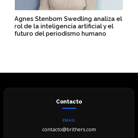
aliza el
Mercado Libre registra ingresos
al y el
récord pero sus acciones caen en
ano
Wall Street
Contacto
EMAIL
contacto@brithers.com