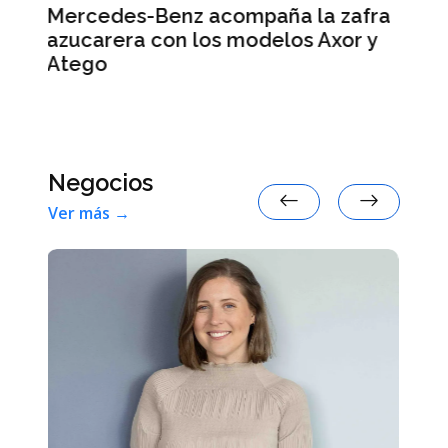
a zafra
Smart #2: la marca anticipa
Axor y
detalles de su nuevo auto eléctri
Negocios
Ver más →