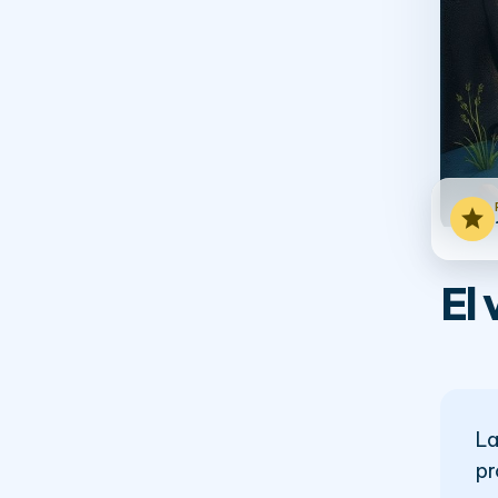
star
El 
La
pr