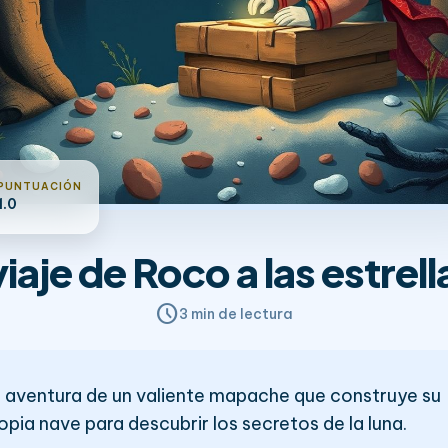
PUNTUACIÓN
1.0
viaje de Roco a las estrell
schedule
3 min de lectura
 aventura de un valiente mapache que construye su
opia nave para descubrir los secretos de la luna.