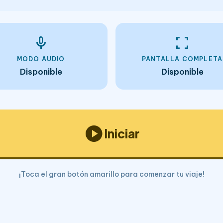
mic
fullscreen
MODO AUDIO
PANTALLA COMPLETA
Disponible
Disponible
play_circle
Iniciar
¡Toca el gran botón amarillo para comenzar tu viaje!