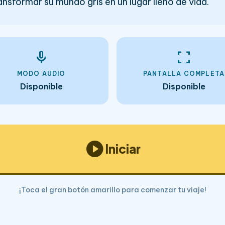
ansformar su mundo gris en un lugar lleno de vida.
mic
fullscreen
MODO AUDIO
PANTALLA COMPLETA
Disponible
Disponible
play_circle
Iniciar
¡Toca el gran botón amarillo para comenzar tu viaje!