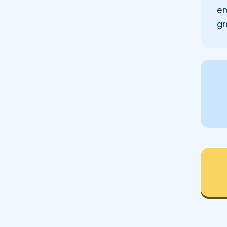
em
gr