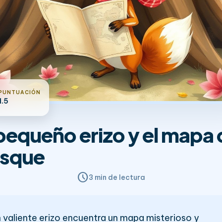
PUNTUACIÓN
1.5
 pequeño erizo y el mapa 
sque
schedule
3 min de lectura
 valiente erizo encuentra un mapa misterioso y