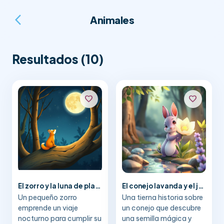
arrow_back_ios_new
Animales
Resultados (10)
favorite
favorite
El zorro y la luna de plata
El conejo lavanda y el jardín de las zanahorias gigantes
Un pequeño zorro
Una tierna historia sobre
emprende un viaje
un conejo que descubre
nocturno para cumplir su
una semilla mágica y