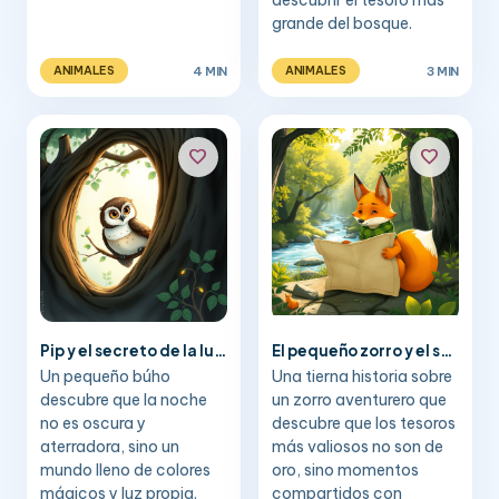
descubrir el tesoro más
grande del bosque.
4 MIN
3 MIN
ANIMALES
ANIMALES
favorite
favorite
Pip y el secreto de la luna
El pequeño zorro y el secreto del río
Un pequeño búho
Una tierna historia sobre
descubre que la noche
un zorro aventurero que
no es oscura y
descubre que los tesoros
aterradora, sino un
más valiosos no son de
mundo lleno de colores
oro, sino momentos
mágicos y luz propia.
compartidos con