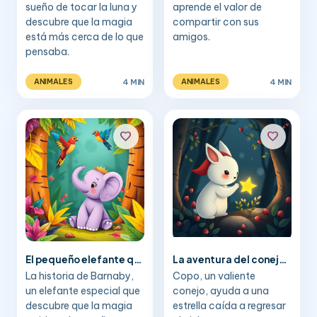
sueño de tocar la luna y
aprende el valor de
descubre que la magia
compartir con sus
está más cerca de lo que
amigos.
pensaba.
4 MIN
4 MIN
ANIMALES
ANIMALES
favorite
favorite
El pequeño elefante que quería volar
La aventura del conejo de la bufanda roja
La historia de Barnaby,
Copo, un valiente
un elefante especial que
conejo, ayuda a una
descubre que la magia
estrella caída a regresar