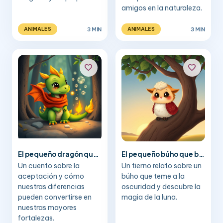
amigos en la naturaleza.
3 MIN
3 MIN
ANIMALES
ANIMALES
favorite
favorite
El pequeño dragón que no podía escupir fuego
El pequeño búho que buscaba el sol
Un cuento sobre la
Un tierno relato sobre un
aceptación y cómo
búho que teme a la
nuestras diferencias
oscuridad y descubre la
pueden convertirse en
magia de la luna.
nuestras mayores
fortalezas.