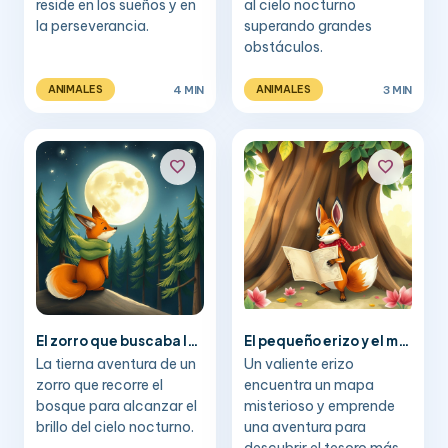
reside en los sueños y en
al cielo nocturno
la perseverancia.
superando grandes
obstáculos.
4 MIN
3 MIN
ANIMALES
ANIMALES
favorite
favorite
El zorro que buscaba la luna
El pequeño erizo y el mapa del bosque
La tierna aventura de un
Un valiente erizo
zorro que recorre el
encuentra un mapa
bosque para alcanzar el
misterioso y emprende
brillo del cielo nocturno.
una aventura para