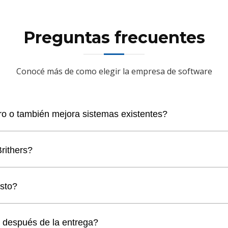
Preguntas frecuentes
Conocé más de como elegir la empresa de software
ro o también mejora sistemas existentes?
letamente nuevo o modernizar sistemas ya existentes. Realiza a
rithers?
e sin perder la información actual.
como Scrum y Kanban, lo que permite mantener una comunicación
osto?
.
co gratuita para entender el alcance del proyecto, analizar objet
e después de la entrega?