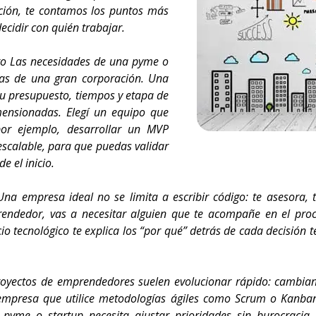
ación, te contamos los puntos más
ecidir con quién trabajar.
to Las necesidades de una pyme o
as de una gran corporación. Una
u presupuesto, tiempos y etapa de
imensionadas. Elegí un equipo que
 por ejemplo, desarrollar un MVP
escalable, para que puedas validar
e el inicio.
a empresa ideal no se limita a escribir código: te asesora, t
endedor, vas a necesitar alguien que te acompañe en el pro
io tecnológico te explica los “por qué” detrás de cada decisión
royectos de emprendedores suelen evolucionar rápido: cambian l
empresa que utilice metodologías ágiles como Scrum o Kanban
 pyme o startup necesita ajustar prioridades sin burocracia