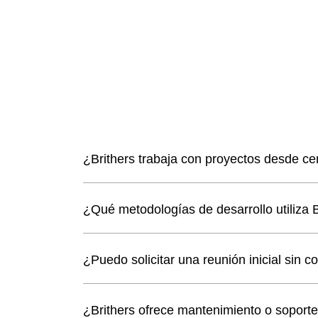
¿Brithers trabaja con proyectos desde ce
Brithers puede desarrollar un proyecto comp
¿Qué metodologías de desarrollo utiliza B
rediseñar interfaces y mejorar la performanc
El equipo trabaja con metodologías ágiles 
¿Puedo solicitar una reunión inicial sin c
continuos según las necesidades del cliente
Sí. Brithers ofrece una reunión de diagnósti
¿Brithers ofrece mantenimiento o soport
antes de elaborar el presupuesto.