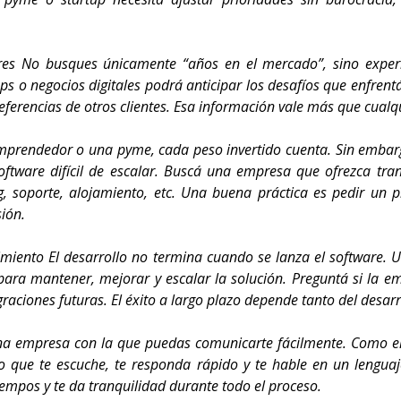
lares No busques únicamente “años en el mercado”, sino exper
 o negocios digitales podrá anticipar los desafíos que enfrentás
eferencias de otros clientes. Esa información vale más que cual
 emprendedor o una pyme, cada peso invertido cuenta. Sin embar
 software difícil de escalar. Buscá una empresa que ofrezca tra
ting, soporte, alojamiento, etc. Una buena práctica es pedir un
sión.
cimiento El desarrollo no termina cuando se lanza el software
para mantener, mejorar y escalar la solución. Preguntá si la e
ciones futuras. El éxito a largo plazo depende tanto del desarro
 una empresa con la que puedas comunicarte fácilmente. Como 
 que te escuche, te responda rápido y te hable en un lengua
iempos y te da tranquilidad durante todo el proceso.